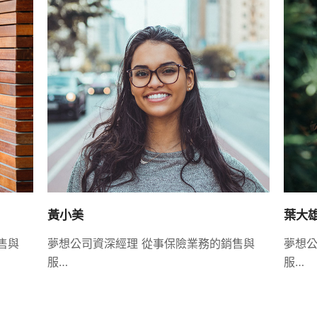
黃小美
葉大
售與
夢想公司資深經理 從事保險業務的銷售與
夢想公
服…
服…